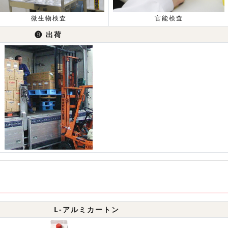
微生物検査
官能検査
❾
出荷
L-アルミカートン