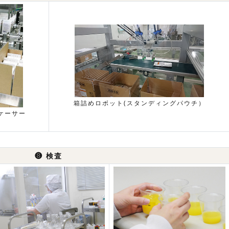
箱詰めロボット(スタンディングパウチ）
ケーサー
❽
検査