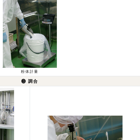
粉体計量
❸
調合