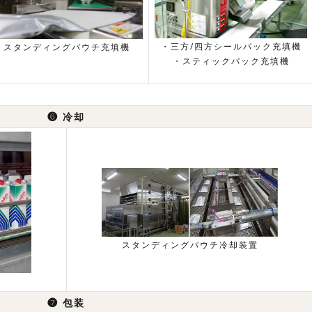
・三方/四方シールパック充填機
スタンディングパウチ充填機
・スティックパック充填機
❻
冷却
スタンディングパウチ冷却装置
❼
包装