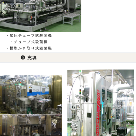
・加圧チューブ式殺菌機
・チューブ式殺菌機
・横型かき取り式殺菌機
❺
充填