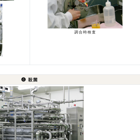
調合時検査
❹
殺菌