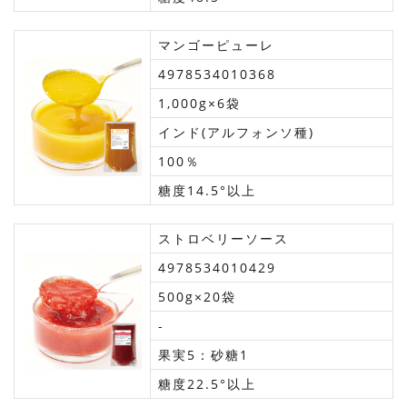
マンゴーピューレ
4978534010368
1,000g×6袋
インド(アルフォンソ種)
100％
糖度14.5°以上
ストロベリーソース
4978534010429
500g×20袋
-
果実5：砂糖1
糖度22.5°以上