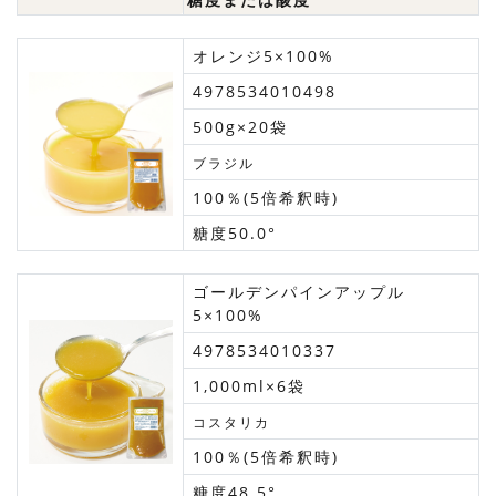
オレンジ5×100%
4978534010498
500g×20袋
ブラジル
100％(5倍希釈時)
糖度50.0°
ゴールデンパインアップル
5×100%
4978534010337
1,000ml×6袋
コスタリカ
100％(5倍希釈時)
糖度48.5°