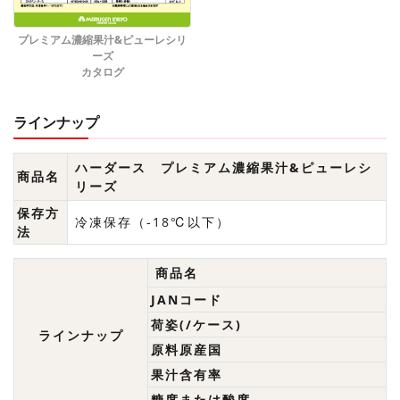
プレミアム濃縮果汁&ピューレシリ
ーズ
カタログ
ラインナップ
ハーダース プレミアム濃縮果汁&ピューレシ
商品名
リーズ
保存方
冷凍保存（-18℃以下）
法
商品名
JANコード
荷姿(/ケース)
ラインナップ
原料原産国
果汁含有率
糖度または酸度